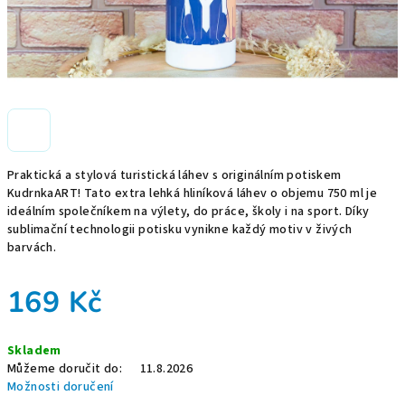
Praktická a stylová turistická láhev s originálním potiskem
KudrnkaART! Tato extra lehká hliníková láhev o objemu 750 ml je
ideálním společníkem na výlety, do práce, školy i na sport. Díky
sublimační technologii potisku vynikne každý motiv v živých
barvách.
169 Kč
Měrná
Skladem
cena:
Můžeme doručit do:
11.8.2026
Možnosti doručení