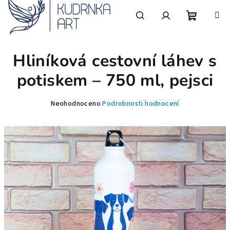
Přejít
na
obsah
Nákupní
Hledat
Přihlášení
Hliníková cestovní láhev s
košík
potiskem – 750 ml, pejsci
Průměrné
Neohodnoceno
Podrobnosti hodnocení
hodnocení
produktu
je
0,0
z
5
hvězdiček.