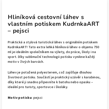
Hliníková cestovní láhev s
vlastním potiskem KudrnkaART
– pejsci
Praktická a stylová turistická láhev s originálním potiskem
KudrnkaART! Tato extra lehká hliníková láhev o objemu 750
ml je ideálním společníkem na výlety, do práce, školy i na
sport. Díky sublimační technologii potisku vynikne každý
motiv v živých barvách.
Láhev je potažená polyesterem, což zajišťuje dlouhou
životnost potisku. Součástí je praktický uzávěr s karabinou,
díky které ji snadno připevníte k batohu nebo opasku –
ideální pro turisty, sportovce i školáky.
Motiv potisku
: pejsci