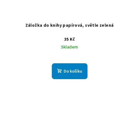
Záložka do knihy papírová, světle zelená
35 Kč
Skladem
Do košíku