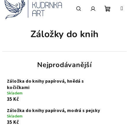
Přejít
na
obsah
Nákupní
Hledat
Přihlášení
Záložky do knih
košík
Nejprodávanější
Záložka do knihy papírová, hnědá s
kočičkami
Skladem
35 Kč
Záložka do knihy papírová, modrá s pejsky
Skladem
35 Kč