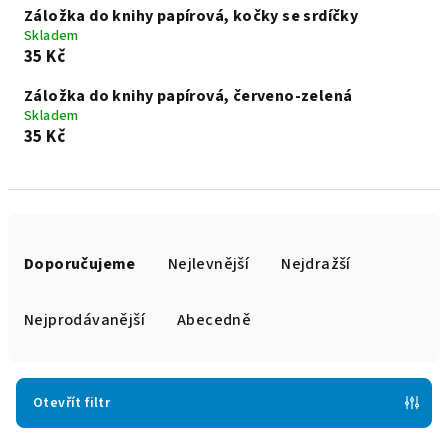
Záložka do knihy papírová, kočky se srdíčky
Skladem
35 Kč
Záložka do knihy papírová, červeno-zelená
Skladem
35 Kč
Ř
a
Doporučujeme
Nejlevnější
Nejdražší
z
e
Nejprodávanější
Abecedně
n
í
p
Otevřít filtr
r