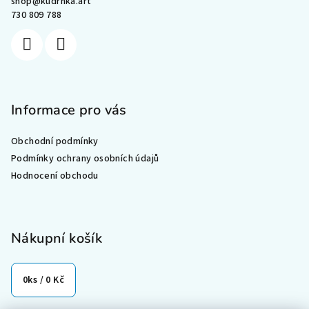
shop
@
kudrnka.art
t
730 809 788
í
Informace pro vás
Obchodní podmínky
Podmínky ochrany osobních údajů
Hodnocení obchodu
Nákupní košík
0
ks /
0 Kč