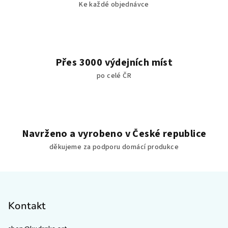
u
Ke každé objednávce
Přes 3000 výdejních míst
po celé ČR
Navrženo a vyrobeno v České republice
děkujeme za podporu domácí produkce
Z
á
p
Kontakt
a