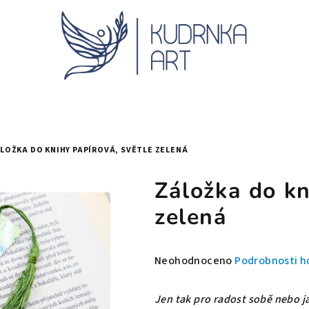
LOŽKA DO KNIHY PAPÍROVÁ, SVĚTLE ZELENÁ
Záložka do kn
zelená
Průměrné
Neohodnoceno
Podrobnosti h
hodnocení
produktu
Jen tak pro radost sobě nebo j