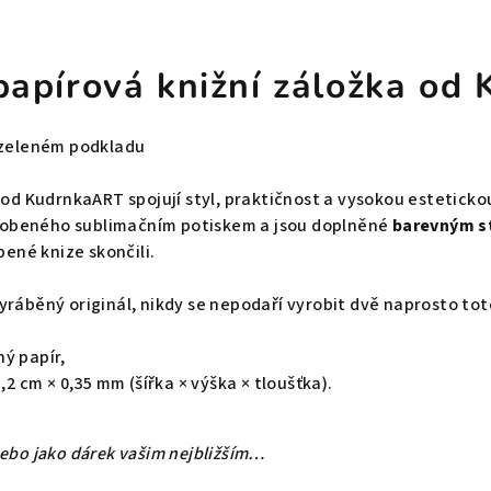
 papírová knižní záložka o
e zeleném podkladu
y od KudrnkaART spojují styl, praktičnost a vysokou estetick
obeného sublimačním potiskem a jsou doplněné
barevným s
bené knize skončili.
yráběný originál, nikdy se nepodaří vyrobit dvě naprosto to
ý papír,
5,2 cm × 0,35 mm (šířka × výška × tloušťka).
nebo jako dárek vašim nejbližším…