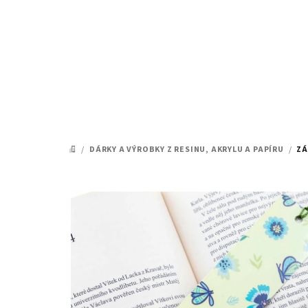
Přejít
na
obsah
/
DÁRKY A VÝROBKY Z RESINU, AKRYLU A PAPÍRU
/
ZÁ
DOMŮ