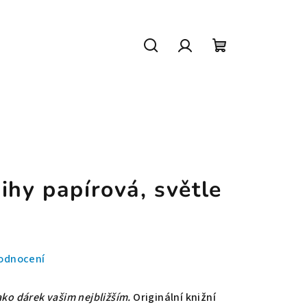
Hledat
Přihlášení
Nákupní
košík
ihy papírová, světle
odnocení
ako dárek vašim nejbližším.
Originální knižní