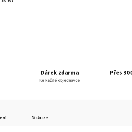
Sdílet
Dárek zdarma
Přes 30
Ke každé objednávce
ení
Diskuze