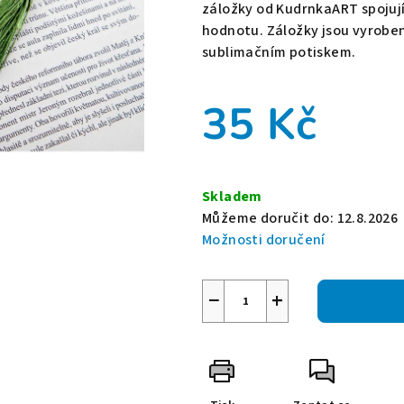
je
záložky od KudrnkaART spojují
0,0
hodnotu. Záložky jsou vyrobe
z
sublimačním potiskem.
5
hvězdiček.
35 Kč
Měrná
cena:
Skladem
Můžeme doručit do:
12.8.2026
Možnosti doručení
−
+