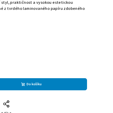
 styl, praktičnost a vysokou estetickou
né z tvrdého laminovaného papíru zdobeného
Do košíku