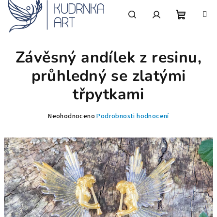
Přejít
na
obsah
Nákupní
Hledat
Přihlášení
Závěsný andílek z resinu,
košík
průhledný se zlatými
třpytkami
Průměrné
Neohodnoceno
Podrobnosti hodnocení
hodnocení
produktu
je
0,0
z
5
hvězdiček.