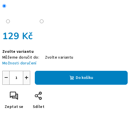
129 Kč
Měrná
Zvolte variantu
cena:
Můžeme doručit do:
Zvolte variantu
Možnosti doručení
−
+
Do košíku
Zeptat se
Sdílet