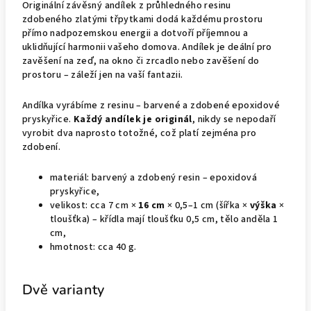
Originální závěsný andílek z průhledného resinu
zdobeného zlatými třpytkami dodá každému prostoru
přímo nadpozemskou energii a dotvoří příjemnou a
uklidňující harmonii vašeho domova. Andílek je deální pro
zavěšení na zeď, na okno či zrcadlo nebo zavěšení do
prostoru – záleží jen na vaší fantazii.
Andílka vyrábíme z resinu – barvené a zdobené epoxidové
pryskyřice.
Každý andílek je originál
, nikdy se nepodaří
vyrobit dva naprosto totožné, což platí zejména pro
zdobení.
materiál: barvený a zdobený resin – epoxidová
pryskyřice,
velikost: cca 7 cm ×
16 cm
× 0,5–1 cm (šířka ×
výška
×
tloušťka) – křídla mají tloušťku 0,5 cm, tělo anděla 1
cm,
hmotnost: cca 40 g.
Dvě varianty