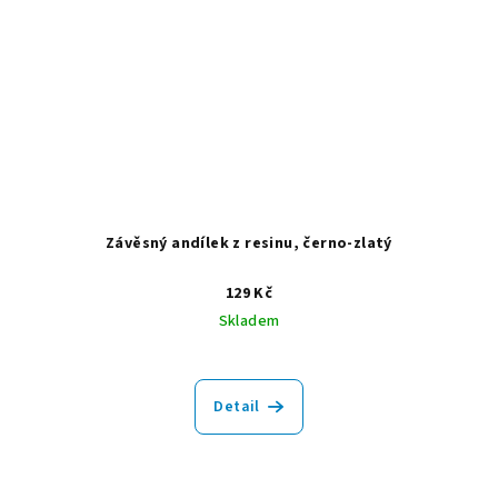
Závěsný andílek z resinu, černo-zlatý
129 Kč
Skladem
Detail