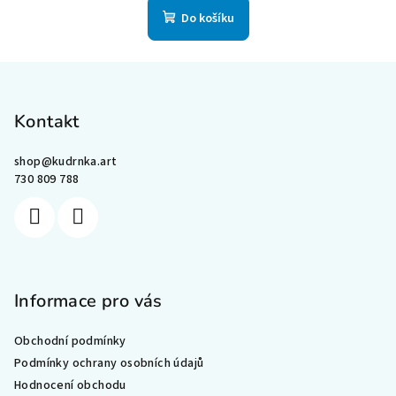
Do košíku
Z
á
p
Kontakt
a
shop
@
kudrnka.art
t
730 809 788
í
Informace pro vás
Obchodní podmínky
Podmínky ochrany osobních údajů
Hodnocení obchodu