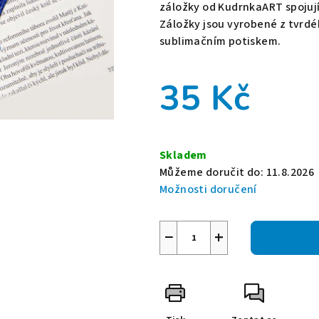
je
záložky od KudrnkaART spojují
0,0
Záložky jsou vyrobené z tvr
z
sublimačním potiskem.
5
hvězdiček.
35 Kč
Měrná
cena:
Skladem
Můžeme doručit do:
11.8.2026
Možnosti doručení
−
+