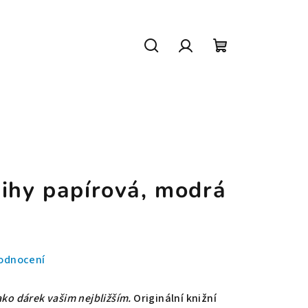
Hledat
Přihlášení
Nákupní
košík
nihy papírová, modrá
odnocení
ako dárek vašim nejbližším.
Originální knižní