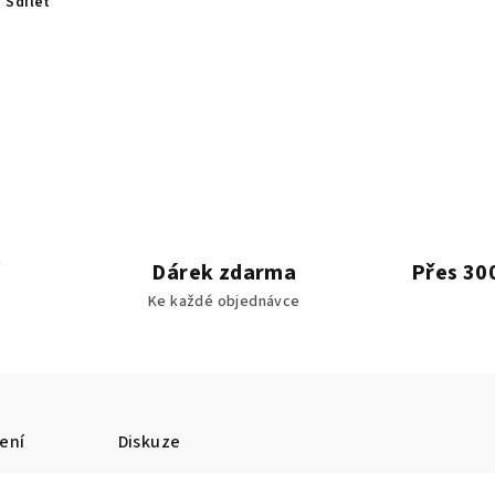
Sdílet
Dárek zdarma
Přes 30
Ke každé objednávce
ení
Diskuze