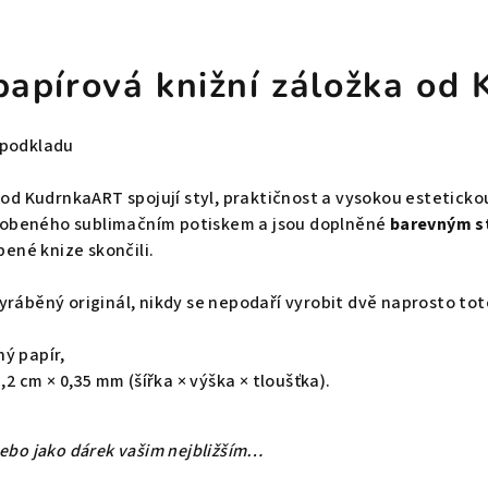
 papírová knižní záložka o
 podkladu
y od KudrnkaART spojují styl, praktičnost a vysokou estetick
obeného sublimačním potiskem a jsou doplněné
barevným s
bené knize skončili.
yráběný originál, nikdy se nepodaří vyrobit dvě naprosto to
ý papír,
5,2 cm × 0,35 mm (šířka × výška × tloušťka).
nebo jako dárek vašim nejbližším…