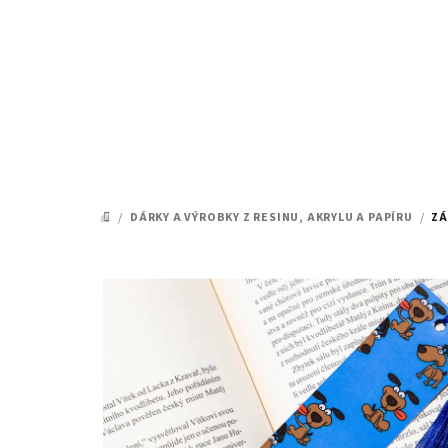
Přejít
na
obsah
/
DÁRKY A VÝROBKY Z RESINU, AKRYLU A PAPÍRU
/
ZÁ
DOMŮ