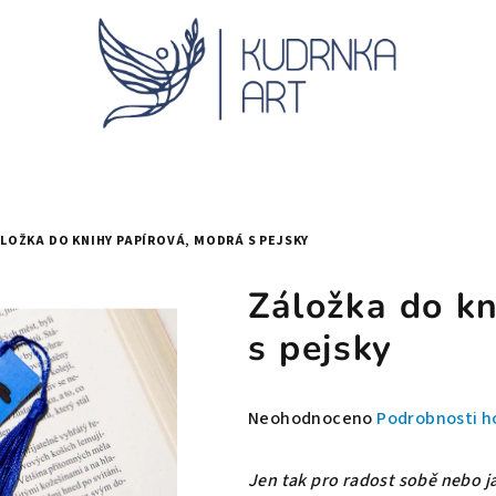
LOŽKA DO KNIHY PAPÍROVÁ, MODRÁ S PEJSKY
Záložka do k
s pejsky
Průměrné
Neohodnoceno
Podrobnosti h
hodnocení
produktu
Jen tak pro radost sobě nebo j