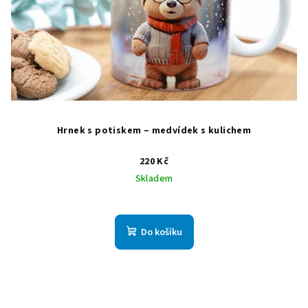
Hrnek s potiskem – medvídek s kulichem
220 Kč
Skladem
Průměrné
hodnocení
produktu
Do košíku
je
0,0
z
5
hvězdiček.