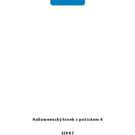
Halloweenský hrnek s potiskem 4
220 Kč