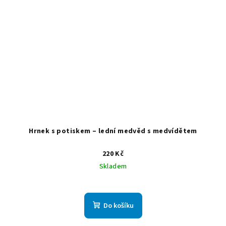
Hrnek s potiskem – lední medvěd s medvídětem
220 Kč
Skladem
Do košíku