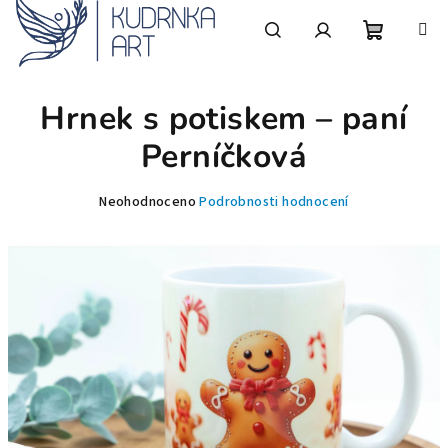
Přejít
na
obsah
Nákupní
Hledat
Přihlášení
Hrnek s potiskem – paní
košík
Perníčková
Průměrné
Neohodnoceno
Podrobnosti hodnocení
hodnocení
produktu
je
0,0
z
5
hvězdiček.