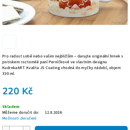
Pro radost sobě nebo vašim nejbližším – darujte originální hrnek s
potiskem roztomilé paní Perníčkové ve vlastním designu
KudrnkaART. Kvalita JS Coating vhodná do myčky nádobí, objem
330 ml.
220 Kč
Měrná
Skladem
cena:
Můžeme doručit do:
12.8.2026
Možnosti doručení