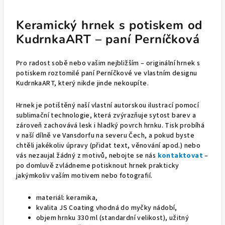
Keramický hrnek s potiskem od
KudrnkaART – paní Perníčková
Pro radost sobě nebo vašim nejbližším – originální hrnek s
potiskem roztomilé paní Perníčkové ve vlastním designu
KudrnkaART, který nikde jinde nekoupíte.
Hrnek je potištěný naší vlastní autorskou ilustrací pomocí
sublimační technologie, která zvýrazňuje sytost barev a
zároveň zachovává lesk i hladký povrch hrnku. Tisk probíhá
v naší dílně ve Vansdorfu na severu Čech, a pokud byste
chtěli jakékoliv úpravy (přidat text, věnování apod.) nebo
vás nezaujal žádný z motivů, nebojte se nás
kontaktovat
–
po domluvě zvládneme potisknout hrnek prakticky
jakýmkoliv vaším motivem nebo fotografií.
materiál: keramika,
kvalita JS Coating vhodná do myčky nádobí,
objem hrnku 330 ml (standardní velikost), užitný