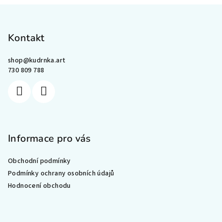
Z
á
p
Kontakt
a
shop
@
kudrnka.art
t
730 809 788
í
Informace pro vás
Obchodní podmínky
Podmínky ochrany osobních údajů
Hodnocení obchodu