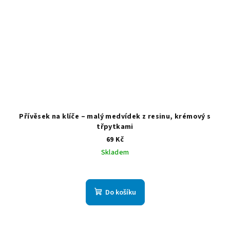
Přívěsek na klíče – malý medvídek z resinu, krémový s
třpytkami
69 Kč
Skladem
Do košíku