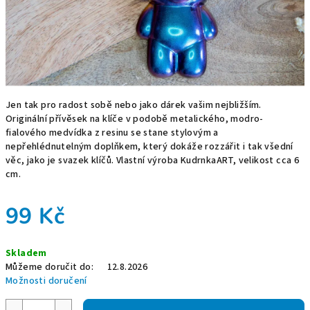
Jen tak pro radost sobě nebo jako dárek vašim nejbližším.
Originální přívěsek na klíče v podobě metalického, modro-
fialového medvídka z resinu se stane stylovým a
nepřehlédnutelným doplňkem, který dokáže rozzářit i tak všední
věc, jako je svazek klíčů. Vlastní výroba KudrnkaART, velikost cca 6
cm.
99 Kč
Měrná
Skladem
cena:
Můžeme doručit do:
12.8.2026
Možnosti doručení