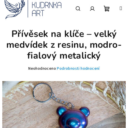
Přejít
na
obsah
Nákupní
Hledat
Přihlášení
Přívěsek na klíče – velký
košík
medvídek z resinu, modro-
fialový metalický
Průměrné
Neohodnoceno
Podrobnosti hodnocení
hodnocení
produktu
je
0,0
z
5
hvězdiček.