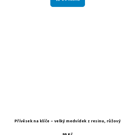
Přívěsek na klíče – velký medvídek z resinu, růžový
99 Kč