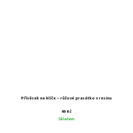
Přívěsek na klíče – růžové prasátko v resinu
49 Kč
Skladem