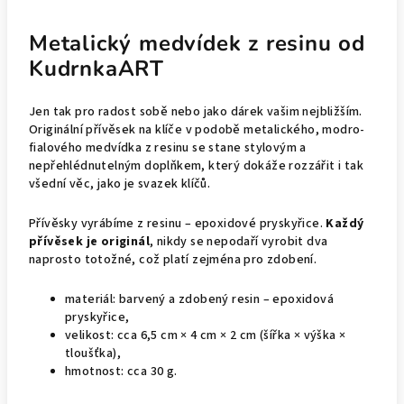
Metalický medvídek z resinu od
KudrnkaART
Jen tak pro radost sobě nebo jako dárek vašim nejbližším.
Originální přívěsek na klíče v podobě metalického, modro-
fialového medvídka z resinu se stane stylovým a
nepřehlédnutelným doplňkem, který dokáže rozzářit i tak
všední věc, jako je svazek klíčů.
Přívěsky vyrábíme z resinu – epoxidové pryskyřice.
Každý
přívěsek je originál
, nikdy se nepodaří vyrobit dva
naprosto totožné, což platí zejména pro zdobení.
materiál: barvený a zdobený resin – epoxidová
pryskyřice,
velikost: cca 6,5 cm × 4 cm × 2 cm (šířka × výška ×
tloušťka),
hmotnost: cca 30 g.