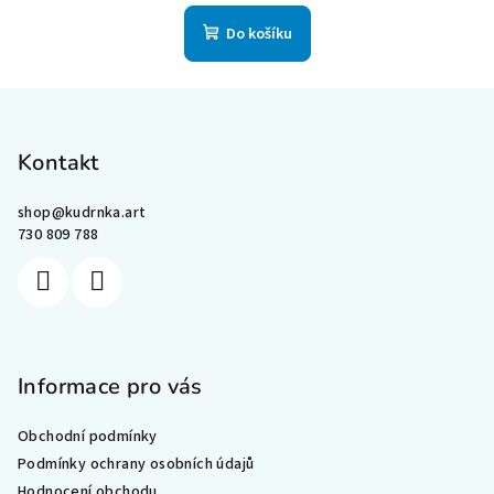
Do košíku
Z
á
p
Kontakt
a
shop
@
kudrnka.art
t
730 809 788
í
Informace pro vás
Obchodní podmínky
Podmínky ochrany osobních údajů
Hodnocení obchodu