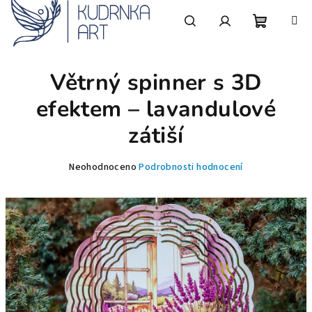
Přejít
na
obsah
Nákupní
Hledat
Přihlášení
Větrný spinner s 3D
košík
efektem – lavandulové
zátiší
Průměrné
Neohodnoceno
Podrobnosti hodnocení
hodnocení
produktu
je
0,0
z
5
hvězdiček.