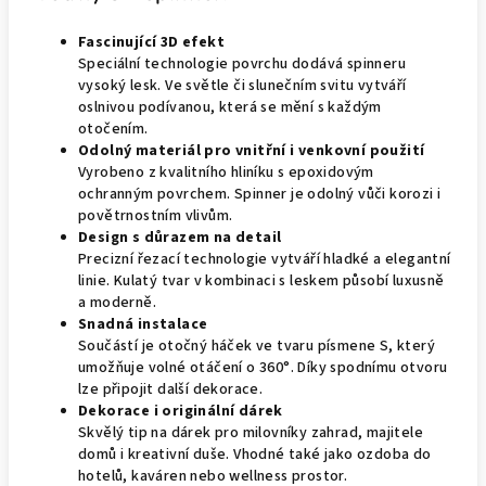
Fascinující 3D efekt
Speciální technologie povrchu dodává spinneru
vysoký lesk. Ve světle či slunečním svitu vytváří
oslnivou podívanou, která se mění s každým
otočením.
Odolný materiál pro vnitřní i venkovní použití
Vyrobeno z kvalitního hliníku s epoxidovým
ochranným povrchem. Spinner je odolný vůči korozi i
povětrnostním vlivům.
Design s důrazem na detail
Precizní řezací technologie vytváří hladké a elegantní
linie. Kulatý tvar v kombinaci s leskem působí luxusně
a moderně.
Snadná instalace
Součástí je otočný háček ve tvaru písmene S, který
umožňuje volné otáčení o 360°. Díky spodnímu otvoru
lze připojit další dekorace.
Dekorace i originální dárek
Skvělý tip na dárek pro milovníky zahrad, majitele
domů i kreativní duše. Vhodné také jako ozdoba do
hotelů, kaváren nebo wellness prostor.