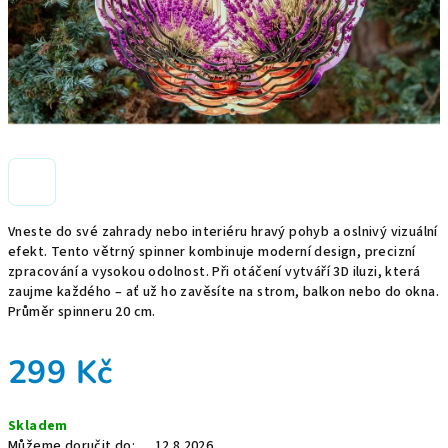
Vneste do své zahrady nebo interiéru hravý pohyb a oslnivý vizuální
efekt. Tento větrný spinner kombinuje moderní design, precizní
zpracování a vysokou odolnost. Při otáčení vytváří 3D iluzi, která
zaujme každého – ať už ho zavěsíte na strom, balkon nebo do okna.
Průměr spinneru 20 cm.
299 Kč
Měrná
Skladem
cena:
Můžeme doručit do:
12.8.2026