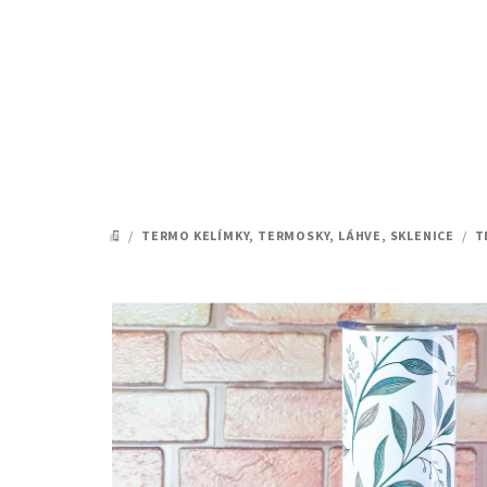
Přejít
na
obsah
/
TERMO KELÍMKY, TERMOSKY, LÁHVE, SKLENICE
/
T
DOMŮ