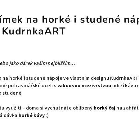
mek na horké i studené náp
d KudrnkaART
nebo jako dárek vašim nejbližším…
 na horké i studené nápoje ve vlastním designu KudrnkaART sp
nné potravinářské oceli s
vakuovou mezivrstvou
udrží kávu 
o studené.
u využití – doma si vychutnáte oblíbený
horký čaj
na zahřátí
ná dávka
horké kávy
:)