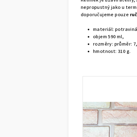
Kelímek je uzavíratelný,
nepropustný jako u termo
doporučujeme pouze
ruč
materiál: potraviná
objem 590 ml,
rozměry: průměr: 7,
hmotnost: 310 g.