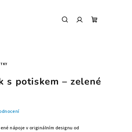
Hledat
Přihlášení
Nákupní
košík
STKY
 s potiskem – zelené
odnocení
ené nápoje v originálním designu od