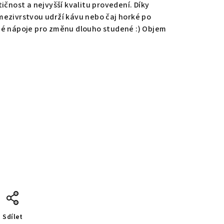
ičnost a nejvyšší kvalitu provedení. Díky
mezivrstvou udrží kávu nebo čaj horké po
né nápoje pro změnu dlouho studené :) Objem
Sdílet