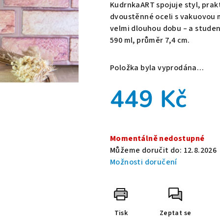
je
KudrnkaART spojuje styl, prakt
0,0
dvoustěnné oceli s vakuovou 
z
velmi dlouhou dobu – a stude
5
590 ml, průměr 7,4 cm.
hvězdiček.
Položka byla vyprodána…
449 Kč
Měrná
cena:
Momentálně nedostupné
Můžeme doručit do:
12.8.2026
Možnosti doručení
Tisk
Zeptat se