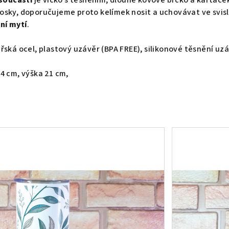
součástí
je víčko s těsněním, dlouhé kovové brčko a kartáček
sky, doporučujeme proto kelímek nosit a uchovávat ve svislé
ní mytí
.
řská ocel, plastový uzávěr (BPA FREE), silikonové těsnění u
4 cm, výška 21 cm,