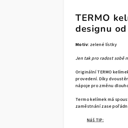
TERMO kelí
designu o
Motiv
: zelené lístky
Jen tak pro radost sobě 
Originální TERMO kelímek
provedení. Díky dvoustě
nápoje pro změnu dlouh
Termo kelímek má spoust
zaměstnání zase pořád
Náš TIP: