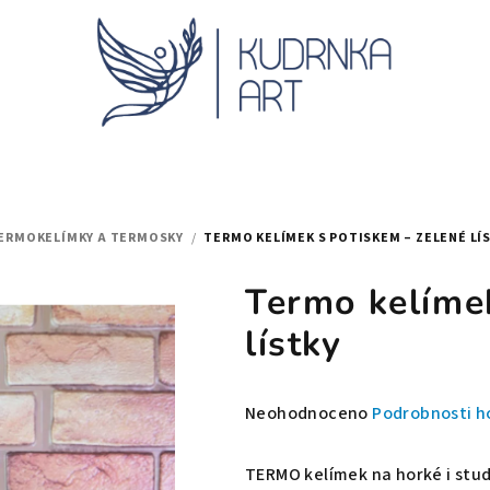
ERMOKELÍMKY A TERMOSKY
/
TERMO KELÍMEK S POTISKEM – ZELENÉ LÍ
Termo kelímek
lístky
Průměrné
Neohodnoceno
Podrobnosti h
hodnocení
produktu
TERMO kelímek na horké i stud