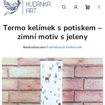
Přejít
na
obsah
Nákupní
Hledat
Přihlášení
Termo kelímek s potiskem –
košík
zimní motiv s jeleny
Průměrné
Neohodnoceno
Podrobnosti hodnocení
hodnocení
produktu
je
0,0
z
5
hvězdiček.