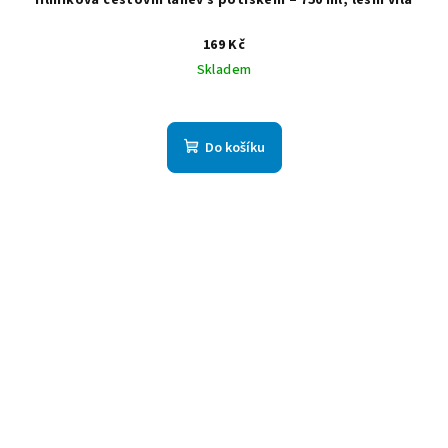
Hliníková cestovní láhev s potiskem – 750 ml, lesní víla
169 Kč
Skladem
Do košíku