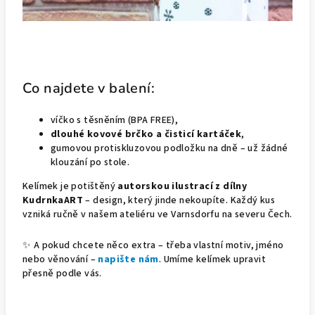
Co najdete v balení:
víčko s těsněním (BPA FREE),
dlouhé kovové brčko a čisticí kartáček
,
gumovou protiskluzovou podložku na dně – už žádné
klouzání po stole.
Kelímek je potištěný
autorskou ilustrací z dílny
KudrnkaART
– design, který jinde nekoupíte. Každý kus
vzniká ručně v našem ateliéru ve Varnsdorfu na severu Čech.
✨ A pokud chcete něco extra – třeba vlastní motiv, jméno
nebo věnování –
napište nám
. Umíme kelímek upravit
přesně podle vás.