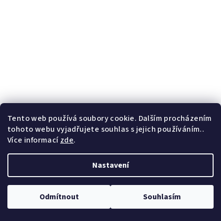
Tento web používá soubory cookie. Dalším procházením
tohoto webu vyjadřujete souhlas s jejich používáním..
Termo kelímek s potiskem – růže
Více informací
zde
.
449 Kč
Nastavení
Skladem
Odmítnout
Souhlasím
Do košíku