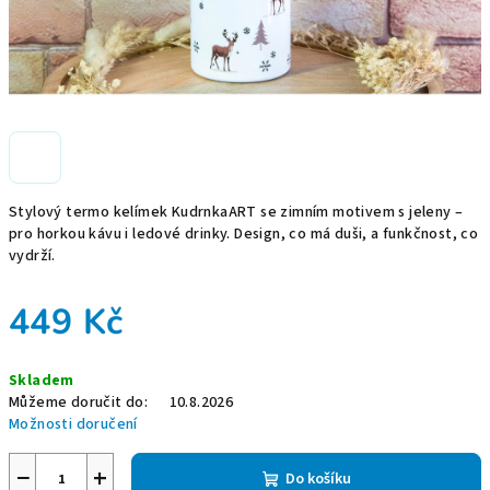
Stylový termo kelímek KudrnkaART se zimním motivem s jeleny –
pro horkou kávu i ledové drinky. Design, co má duši, a funkčnost, co
vydrží.
449 Kč
Měrná
Skladem
cena:
Můžeme doručit do:
10.8.2026
Možnosti doručení
−
+
Do košíku