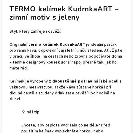
TERMO kelímek KudrnkaART –
zimní motiv s jeleny
Styl, který zahřeje i osvěží.
Originální
termo kelímek KudrnkaART
je ideální parťák
pro ranní kávu, odpolední čaj i letní limču s ledem. Ať už jste
v práci, ve škole, na cestách nebo zrovna odpočíváte doma
– tenhle designový kousek udrží nápoj přesně tak, jak ho
máte rádi.
Kelímek je vyrobený z
dvoustěnné potravinářské oceli
s
vakuovou mezivrstvou, takže káva zůstane horká i při
dlouhé cestě a studený drink zase osvěží i po hodině na
slunci.
💡 Náš tip:
Chcete, aby teplota vydržela co nejdéle? Před
použitím kelímek vypláchněte horkou nebo