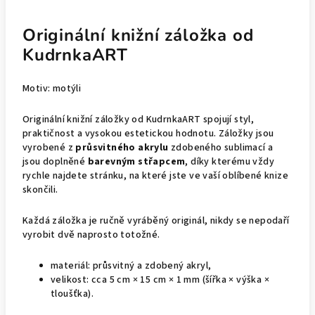
Originální knižní záložka od
KudrnkaART
Motiv: motýli
Originální knižní záložky od KudrnkaART spojují styl,
praktičnost a vysokou estetickou hodnotu. Záložky jsou
vyrobené z
průsvitného akrylu
zdobeného sublimací a
jsou doplněné
barevným střapcem
, díky kterému vždy
rychle najdete stránku, na které jste ve vaší oblíbené knize
skončili.
Každá záložka je ručně vyráběný originál, nikdy se nepodaří
vyrobit dvě naprosto totožné.
materiál: průsvitný a zdobený akryl,
velikost: cca 5 cm × 15 cm × 1 mm (šířka × výška ×
tloušťka).