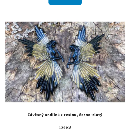
Závěsný andílek z resinu, černo-zlatý
129 Kč