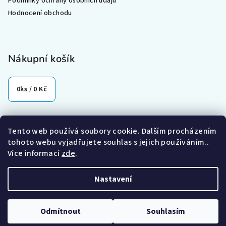
Podmínky ochrany osobních údajů
Hodnocení obchodu
Nákupní košík
0
ks /
0 Kč
Tento web používá soubory cookie. Dalším procházením
Přijímáme online platby
tohoto webu vyjadřujete souhlas s jejich používáním..
Více informací
zde
.
Nastavení
Copyright 2026
KudrnkaART
. Všechna práva vyhrazena.
Odmítnout
Souhlasím
Vytvořil Shoptet