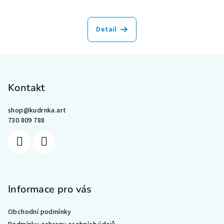
Detail
Z
á
p
Kontakt
a
shop
@
kudrnka.art
t
730 809 788
í
Informace pro vás
Obchodní podmínky