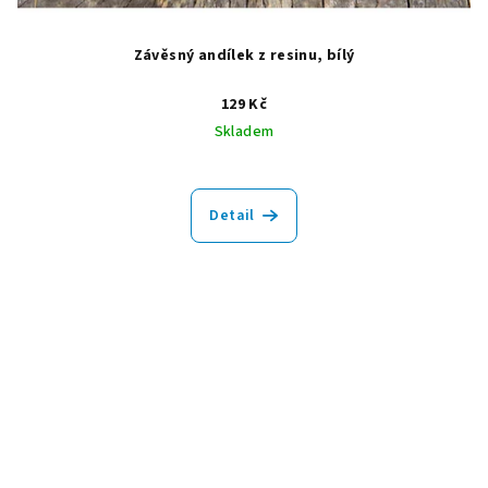
Závěsný andílek z resinu, bílý
129 Kč
Skladem
Průměrné
hodnocení
produktu
Detail
je
0,0
z
5
hvězdiček.