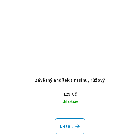
Závěsný andílek z resinu, růžový
129 Kč
Skladem
Detail