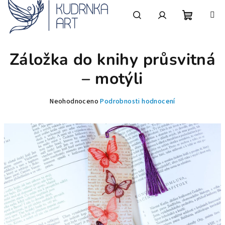
Přejít
na
obsah
Nákupní
Hledat
Přihlášení
Záložka do knihy průsvitná
košík
– motýli
Průměrné
Neohodnoceno
Podrobnosti hodnocení
hodnocení
produktu
je
0,0
z
5
hvězdiček.